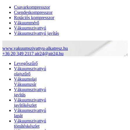
Csavarkompresszor
Csendeskompresszor
Rotációs kompresszor
Vákuummérő
Vákuumszivattyú
Vákuumszivattyú javítás
www.vakuumszivattyu-alkatresz.hu
+36 20 349 2117
air24@air24.hu
Levegőszűrő
Vákuumszivattyú
olajszűrő
Vákuumolaj
Vákuumzsír
Vákuumszivattyú
javítás
Vákuumszivattyú
javítókészlet
Vákuumszivattyú
lapát
Vákuumszivattyú
tömítéskészlet