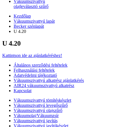
Vákuumszivattyú
olajleválasztó szűrő
Kezdőlap
Vákuumszivattyú lapát
Becker szénlapát
U 4.20
U 4.20
Kattintson ide az ajánlatkéréshez!
Általános szerződési feltételek
Felhasználási feltételek
Adatvédelmi tájékoztató
Vákuumszivattyú alkatrész ajánlatkérés
AIR24 vákuumszivattyú alkatrész
Kapcsolat
Vákuumszivattyú tömítéskészlet
Vákuumszivattyú levegőszűrő
Vákuumszivattyú olajszűrő
Vákuumolaj/Vákuumzsír
Vákuumszivattyú javítás
Vákuumszivattyú javítókészlet