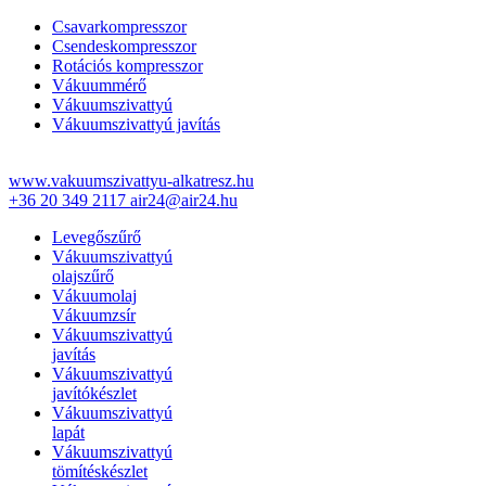
Csavarkompresszor
Csendeskompresszor
Rotációs kompresszor
Vákuummérő
Vákuumszivattyú
Vákuumszivattyú javítás
www.vakuumszivattyu-alkatresz.hu
+36 20 349 2117
air24@air24.hu
Levegőszűrő
Vákuumszivattyú
olajszűrő
Vákuumolaj
Vákuumzsír
Vákuumszivattyú
javítás
Vákuumszivattyú
javítókészlet
Vákuumszivattyú
lapát
Vákuumszivattyú
tömítéskészlet