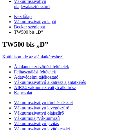
Vákuumszivattyú
olajleválasztó szűrő
Kezdőlap
Vákuumszivattyú lapát
Becker szénlapát
TW500 bis „D”
TW500 bis „D”
Kattintson ide az ajánlatkéréshez!
Általános szerződési feltételek
Felhasználási feltételek
Adatvédelmi tájékoztató
Vákuumszivattyú alkatrész ajánlatkérés
AIR24 vákuumszivattyú alkatrész
Kapcsolat
Vákuumszivattyú tömítéskészlet
Vákuumszivattyú levegőszűrő
Vákuumszivattyú olajszűrő
Vákuumolaj/Vákuumzsír
Vákuumszivattyú javítás
Vákuumszivattyú javítókészlet