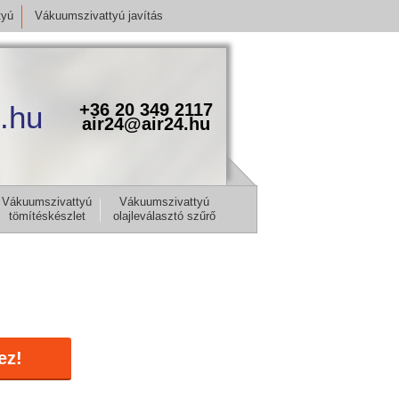
tyú
Vákuumszivattyú javítás
.hu
+36 20 349 2117
air24@air24.hu
Vákuumszivattyú
Vákuumszivattyú
tömítéskészlet
olajleválasztó szűrő
ez!