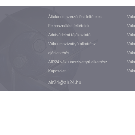
Általános szerződési feltételek
Váku
Felhasználási feltételek
Váku
Adatvédelmi tájékoztató
Váku
Vákuumszivattyú alkatrész
Vák
ajánlatkérés
Váku
AIR24 vákuumszivattyú alkatrész
Váku
Kapcsolat
Váku
air24@air24.hu