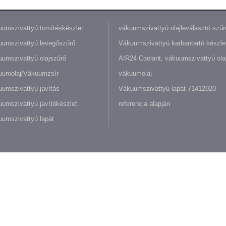
umszivattyú tömítéskészlet
vákuumszivattyú olajleválasztó szűr
umszivattyú levegőszűrő
Vákuumszivattyú karbantartó készle
umszivattyú olajszűrő
AIR24 Coolant, vákuumszivattyú olaj
uumolaj/Vákuumzsír
vákuumolaj
umszivattyú javítás
Vákuumszivattyú lapát 71412020
umszivattyú javítókészlet
referencia alapján
umszivattyú lapát