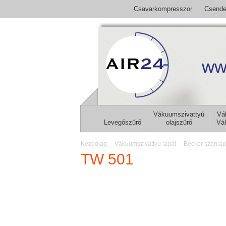
Csavarkompresszor
Csende
ww
Vákuumszivattyú
Vá
Levegőszűrő
olajszűrő
Vá
Kezdőlap
Vákuumszivattyú lapát
Becker szénlap
TW 501