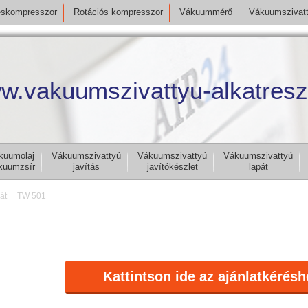
skompresszor
Rotációs kompresszor
Vákuummérő
Vákuumszivat
w.vakuumszivattyu-alkatresz
kuumolaj
Vákuumszivattyú
Vákuumszivattyú
Vákuumszivattyú
kuumzsír
javítás
javítókészlet
lapát
át
TW 501
Kattintson ide az ajánlatkérésh