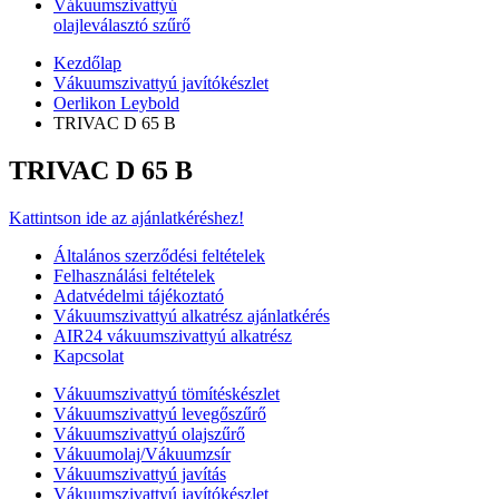
Vákuumszivattyú
olajleválasztó szűrő
Kezdőlap
Vákuumszivattyú javítókészlet
Oerlikon Leybold
TRIVAC D 65 B
TRIVAC D 65 B
Kattintson ide az ajánlatkéréshez!
Általános szerződési feltételek
Felhasználási feltételek
Adatvédelmi tájékoztató
Vákuumszivattyú alkatrész ajánlatkérés
AIR24 vákuumszivattyú alkatrész
Kapcsolat
Vákuumszivattyú tömítéskészlet
Vákuumszivattyú levegőszűrő
Vákuumszivattyú olajszűrő
Vákuumolaj/Vákuumzsír
Vákuumszivattyú javítás
Vákuumszivattyú javítókészlet