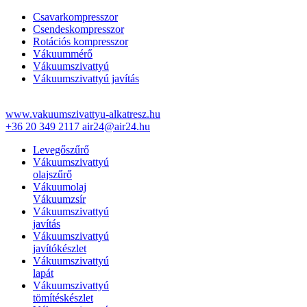
Csavarkompresszor
Csendeskompresszor
Rotációs kompresszor
Vákuummérő
Vákuumszivattyú
Vákuumszivattyú javítás
www.vakuumszivattyu-alkatresz.hu
+36 20 349 2117
air24@air24.hu
Levegőszűrő
Vákuumszivattyú
olajszűrő
Vákuumolaj
Vákuumzsír
Vákuumszivattyú
javítás
Vákuumszivattyú
javítókészlet
Vákuumszivattyú
lapát
Vákuumszivattyú
tömítéskészlet