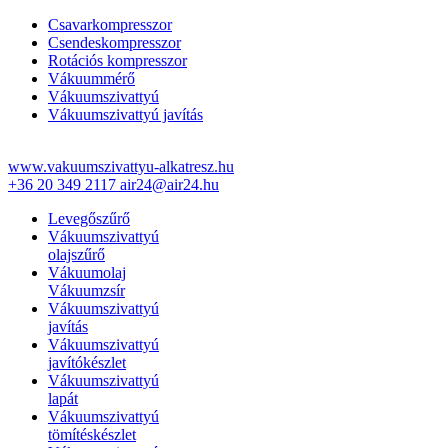
Csavarkompresszor
Csendeskompresszor
Rotációs kompresszor
Vákuummérő
Vákuumszivattyú
Vákuumszivattyú javítás
www.vakuumszivattyu-alkatresz.hu
+36 20 349 2117
air24@air24.hu
Levegőszűrő
Vákuumszivattyú
olajszűrő
Vákuumolaj
Vákuumzsír
Vákuumszivattyú
javítás
Vákuumszivattyú
javítókészlet
Vákuumszivattyú
lapát
Vákuumszivattyú
tömítéskészlet