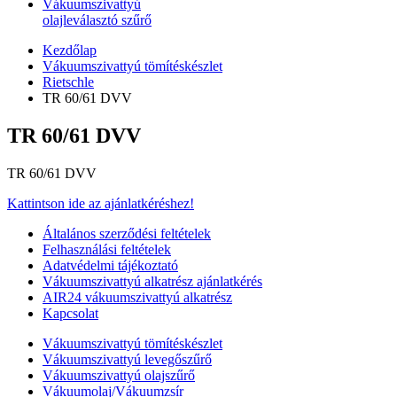
Vákuumszivattyú
olajleválasztó szűrő
Kezdőlap
Vákuumszivattyú tömítéskészlet
Rietschle
TR 60/61 DVV
TR 60/61 DVV
TR 60/61 DVV
Kattintson ide az ajánlatkéréshez!
Általános szerződési feltételek
Felhasználási feltételek
Adatvédelmi tájékoztató
Vákuumszivattyú alkatrész ajánlatkérés
AIR24 vákuumszivattyú alkatrész
Kapcsolat
Vákuumszivattyú tömítéskészlet
Vákuumszivattyú levegőszűrő
Vákuumszivattyú olajszűrő
Vákuumolaj/Vákuumzsír