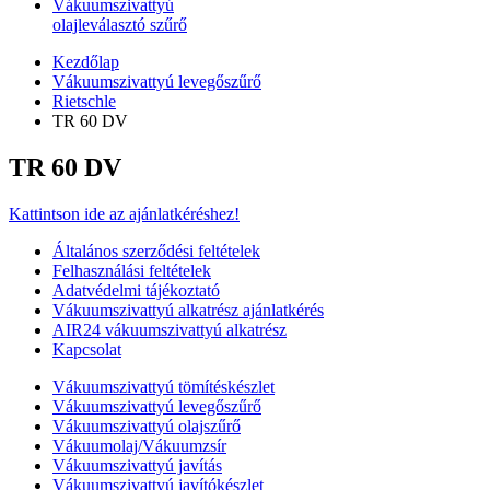
Vákuumszivattyú
olajleválasztó szűrő
Kezdőlap
Vákuumszivattyú levegőszűrő
Rietschle
TR 60 DV
TR 60 DV
Kattintson ide az ajánlatkéréshez!
Általános szerződési feltételek
Felhasználási feltételek
Adatvédelmi tájékoztató
Vákuumszivattyú alkatrész ajánlatkérés
AIR24 vákuumszivattyú alkatrész
Kapcsolat
Vákuumszivattyú tömítéskészlet
Vákuumszivattyú levegőszűrő
Vákuumszivattyú olajszűrő
Vákuumolaj/Vákuumzsír
Vákuumszivattyú javítás
Vákuumszivattyú javítókészlet