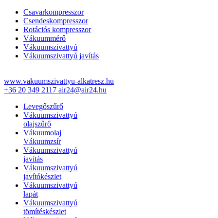
Csavarkompresszor
Csendeskompresszor
Rotációs kompresszor
Vákuummérő
Vákuumszivattyú
Vákuumszivattyú javítás
www.vakuumszivattyu-alkatresz.hu
+36 20 349 2117
air24@air24.hu
Levegőszűrő
Vákuumszivattyú
olajszűrő
Vákuumolaj
Vákuumzsír
Vákuumszivattyú
javítás
Vákuumszivattyú
javítókészlet
Vákuumszivattyú
lapát
Vákuumszivattyú
tömítéskészlet