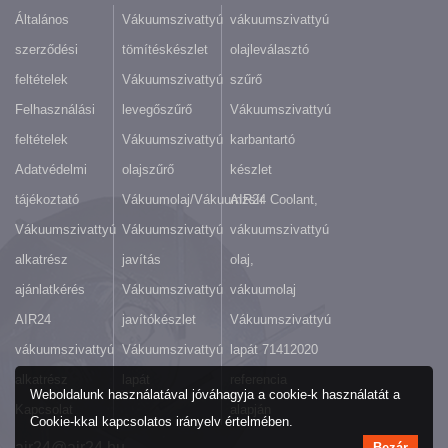
Általános
Vákuumszivattyú
vákuumszivattyú
szerződési
tömítéskészlet
olajleválasztó
feltételek
Vákuumszivattyú
szűrő
Felhasználási
levegőszűrő
Vákuumszivattyú
feltételek
Vákuumszivattyú
karbantartó
Adatvédelmi
olajszűrő
készlet
tájékoztató
Vákuumolaj/Vákuumzsír
AIR24 Coolant,
Vákuumszivattyú
Vákuumszivattyú
vákuumszivattyú
alkatrész
javítás
olaj,
ajánlatkérés
Vákuumszivattyú
vákuumolaj
AIR24
javítókészlet
Vákuumszivattyú
vákuumszivattyú
Vákuumszivattyú
lapát 71412020
alkatrész
lapát
referencia
Weboldalunk használatával jóváhagyja a cookie-k használatát a
Kapcsolat
alapján
Cookie-kkal kapcsolatos irányelv értelmében.
air24@air24.hu
Bezár