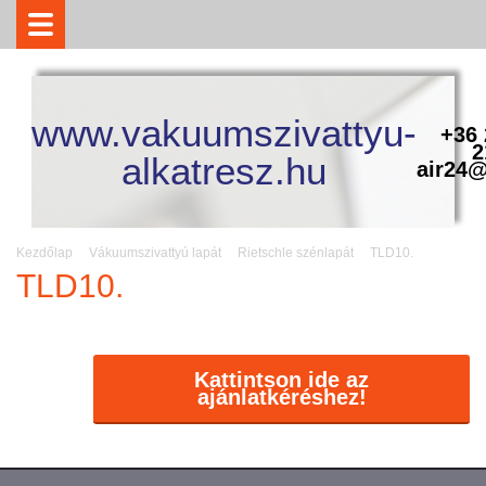
www.vakuumszivattyu-
+36 
2
alkatresz.hu
air24@
Kezdőlap
Vákuumszivattyú lapát
Rietschle szénlapát
TLD10.
TLD10.
Kattintson ide az
ajánlatkéréshez!