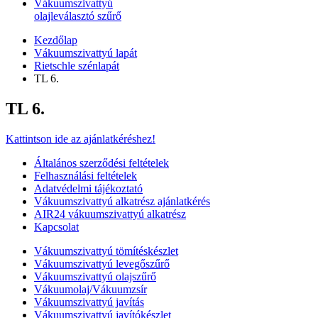
Vákuumszivattyú
olajleválasztó szűrő
Kezdőlap
Vákuumszivattyú lapát
Rietschle szénlapát
TL 6.
TL 6.
Kattintson ide az ajánlatkéréshez!
Általános szerződési feltételek
Felhasználási feltételek
Adatvédelmi tájékoztató
Vákuumszivattyú alkatrész ajánlatkérés
AIR24 vákuumszivattyú alkatrész
Kapcsolat
Vákuumszivattyú tömítéskészlet
Vákuumszivattyú levegőszűrő
Vákuumszivattyú olajszűrő
Vákuumolaj/Vákuumzsír
Vákuumszivattyú javítás
Vákuumszivattyú javítókészlet