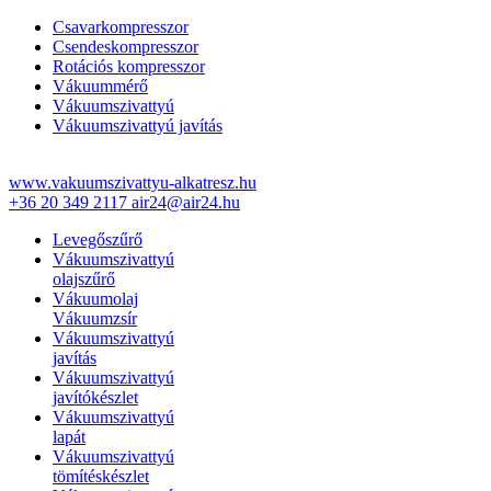
Csavarkompresszor
Csendeskompresszor
Rotációs kompresszor
Vákuummérő
Vákuumszivattyú
Vákuumszivattyú javítás
www.vakuumszivattyu-alkatresz.hu
+36 20 349 2117
air24@air24.hu
Levegőszűrő
Vákuumszivattyú
olajszűrő
Vákuumolaj
Vákuumzsír
Vákuumszivattyú
javítás
Vákuumszivattyú
javítókészlet
Vákuumszivattyú
lapát
Vákuumszivattyú
tömítéskészlet