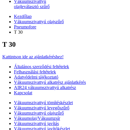
Vákuumszivattyú
olajleválasztó szűrő
Kezdőlap
Vákuumszivattyú olajszűrő
Pneumofore
T 30
T 30
Kattintson ide az ajánlatkéréshez!
Általános szerződési feltételek
Felhasználási feltételek
Adatvédelmi tájékoztató
Vákuumszivattyú alkatrész ajánlatkérés
AIR24 vákuumszivattyú alkatrész
Kapcsolat
Vákuumszivattyú tömítéskészlet
Vákuumszivattyú levegőszűrő
Vákuumszivattyú olajszűrő
Vákuumolaj/Vákuumzsír
Vákuumszivattyú javítás
Vákuumszivattyú javítókészlet