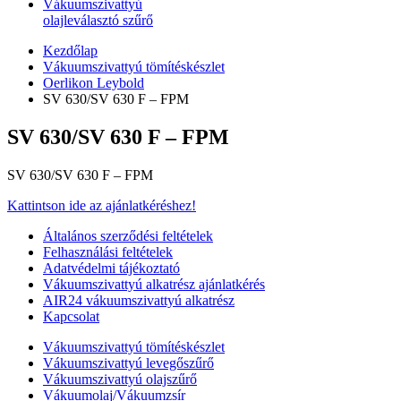
Vákuumszivattyú
olajleválasztó szűrő
Kezdőlap
Vákuumszivattyú tömítéskészlet
Oerlikon Leybold
SV 630/SV 630 F – FPM
SV 630/SV 630 F – FPM
SV 630/SV 630 F – FPM
Kattintson ide az ajánlatkéréshez!
Általános szerződési feltételek
Felhasználási feltételek
Adatvédelmi tájékoztató
Vákuumszivattyú alkatrész ajánlatkérés
AIR24 vákuumszivattyú alkatrész
Kapcsolat
Vákuumszivattyú tömítéskészlet
Vákuumszivattyú levegőszűrő
Vákuumszivattyú olajszűrő
Vákuumolaj/Vákuumzsír