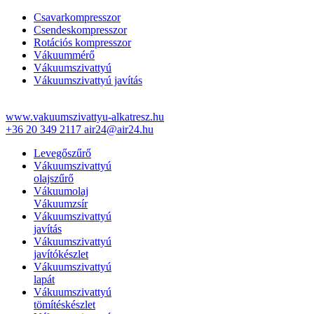
Csavarkompresszor
Csendeskompresszor
Rotációs kompresszor
Vákuummérő
Vákuumszivattyú
Vákuumszivattyú javítás
www.vakuumszivattyu-alkatresz.hu
+36 20 349 2117
air24@air24.hu
Levegőszűrő
Vákuumszivattyú
olajszűrő
Vákuumolaj
Vákuumzsír
Vákuumszivattyú
javítás
Vákuumszivattyú
javítókészlet
Vákuumszivattyú
lapát
Vákuumszivattyú
tömítéskészlet