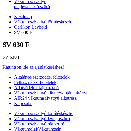
Vákuumszivattyú
olajleválasztó szűrő
Kezdőlap
Vákuumszivattyú tömítéskészlet
Oerlikon Leybold
SV 630 F
SV 630 F
SV 630 F
Kattintson ide az ajánlatkéréshez!
Általános szerződési feltételek
Felhasználási feltételek
Adatvédelmi tájékoztató
Vákuumszivattyú alkatrész ajánlatkérés
AIR24 vákuumszivattyú alkatrész
Kapcsolat
Vákuumszivattyú tömítéskészlet
Vákuumszivattyú levegőszűrő
Vákuumszivattyú olajszűrő
Vákuumolaj/Vákuumzsír