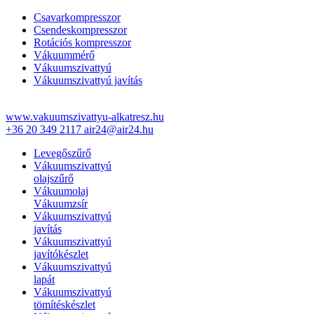
Csavarkompresszor
Csendeskompresszor
Rotációs kompresszor
Vákuummérő
Vákuumszivattyú
Vákuumszivattyú javítás
www.vakuumszivattyu-alkatresz.hu
+36 20 349 2117
air24@air24.hu
Levegőszűrő
Vákuumszivattyú
olajszűrő
Vákuumolaj
Vákuumzsír
Vákuumszivattyú
javítás
Vákuumszivattyú
javítókészlet
Vákuumszivattyú
lapát
Vákuumszivattyú
tömítéskészlet