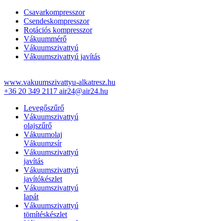
Csavarkompresszor
Csendeskompresszor
Rotációs kompresszor
Vákuummérő
Vákuumszivattyú
Vákuumszivattyú javítás
www.vakuumszivattyu-alkatresz.hu
+36 20 349 2117
air24@air24.hu
Levegőszűrő
Vákuumszivattyú
olajszűrő
Vákuumolaj
Vákuumzsír
Vákuumszivattyú
javítás
Vákuumszivattyú
javítókészlet
Vákuumszivattyú
lapát
Vákuumszivattyú
tömítéskészlet