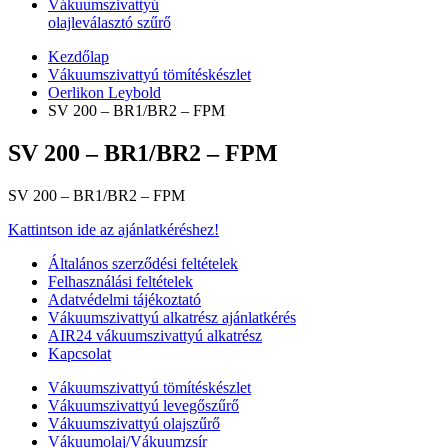
Vákuumszivattyú
olajleválasztó szűrő
Kezdőlap
Vákuumszivattyú tömítéskészlet
Oerlikon Leybold
SV 200 – BR1/BR2 – FPM
SV 200 – BR1/BR2 – FPM
SV 200 – BR1/BR2 – FPM
Kattintson ide az ajánlatkéréshez!
Általános szerződési feltételek
Felhasználási feltételek
Adatvédelmi tájékoztató
Vákuumszivattyú alkatrész ajánlatkérés
AIR24 vákuumszivattyú alkatrész
Kapcsolat
Vákuumszivattyú tömítéskészlet
Vákuumszivattyú levegőszűrő
Vákuumszivattyú olajszűrő
Vákuumolaj/Vákuumzsír