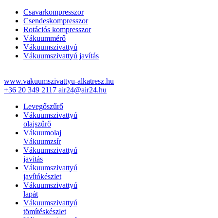
Csavarkompresszor
Csendeskompresszor
Rotációs kompresszor
Vákuummérő
Vákuumszivattyú
Vákuumszivattyú javítás
www.vakuumszivattyu-alkatresz.hu
+36 20 349 2117
air24@air24.hu
Levegőszűrő
Vákuumszivattyú
olajszűrő
Vákuumolaj
Vákuumzsír
Vákuumszivattyú
javítás
Vákuumszivattyú
javítókészlet
Vákuumszivattyú
lapát
Vákuumszivattyú
tömítéskészlet