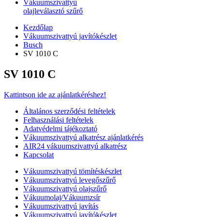
Vákuumszivattyú
olajleválasztó szűrő
Kezdőlap
Vákuumszivattyú javítókészlet
Busch
SV 1010 C
SV 1010 C
Kattintson ide az ajánlatkéréshez!
Általános szerződési feltételek
Felhasználási feltételek
Adatvédelmi tájékoztató
Vákuumszivattyú alkatrész ajánlatkérés
AIR24 vákuumszivattyú alkatrész
Kapcsolat
Vákuumszivattyú tömítéskészlet
Vákuumszivattyú levegőszűrő
Vákuumszivattyú olajszűrő
Vákuumolaj/Vákuumzsír
Vákuumszivattyú javítás
Vákuumszivattyú javítókészlet