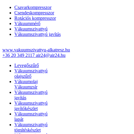
Csavarkompresszor
Csendeskompresszor
Rotációs kompresszor
Vákuummérő
Vákuumszivattyú
Vákuumszivattyú javítás
www.vakuumszivattyu-alkatresz.hu
+36 20 349 2117
air24@air24.hu
Levegőszűrő
Vákuumszivattyú
olajszűrő
Vákuumolaj
Vákuumzsír
Vákuumszivattyú
javítás
Vákuumszivattyú
javítókészlet
Vákuumszivattyú
lapát
Vákuumszivattyú
tömítéskészlet