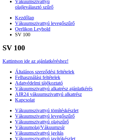
Vákuumszivattyú
olajleválasztó szűrő
Kezdőlap
Vákuumszivattyú levegőszűrő
Oerlikon Leybold
SV 100
SV 100
Kattintson ide az ajánlatkéréshez!
Általános szerződési feltételek
Felhasználási feltételek
Adatvédelmi tájékoztató
Vákuumszivattyú alkatrész ajánlatkérés
AIR24 vákuumszivattyú alkatrész
Kapcsolat
Vákuumszivattyú tömítéskészlet
Vákuumszivattyú levegőszűrő
Vákuumszivattyú olajszűrő
Vákuumolaj/Vákuumzsír
Vákuumszivattyú javítás
Vákuumszivattyú javítókészlet