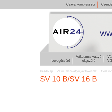
Csavarkompresszor
Csende
ww
Vákuumszivattyú
Vá
Levegőszűrő
olajszűrő
Vá
Kezdőlap
Vákuumszivattyú javítókészlet
Oerliko
SV 10 B/SV 16 B