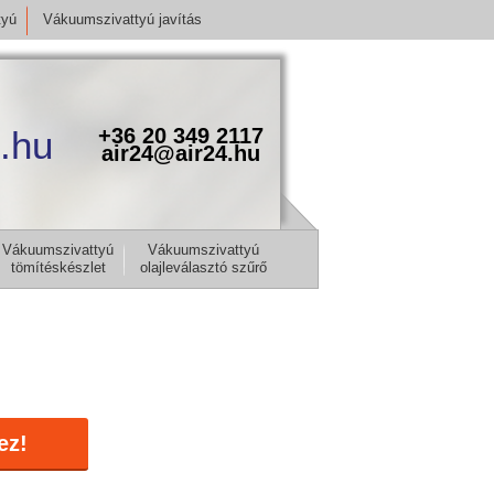
tyú
Vákuumszivattyú javítás
.hu
+36 20 349 2117
air24@air24.hu
Vákuumszivattyú
Vákuumszivattyú
tömítéskészlet
olajleválasztó szűrő
ez!