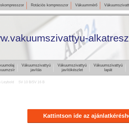
skompresszor
Rotációs kompresszor
Vákuummérő
Vákuumszivat
w.vakuumszivattyu-alkatresz
kuumolaj
Vákuumszivattyú
Vákuumszivattyú
Vákuumszivattyú
kuumzsír
javítás
javítókészlet
lapát
n Leybold
SV 10 B/SV 16 B
Kattintson ide az ajánlatkérésh