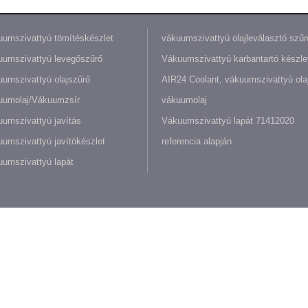
umszivattyú tömítéskészlet
vákuumszivattyú olajleválasztó szűr
umszivattyú levegőszűrő
Vákuumszivattyú karbantartó készle
umszivattyú olajszűrő
AIR24 Coolant, vákuumszivattyú olaj
uumolaj/Vákuumzsír
vákuumolaj
umszivattyú javítás
Vákuumszivattyú lapát 71412020
umszivattyú javítókészlet
referencia alapján
umszivattyú lapát