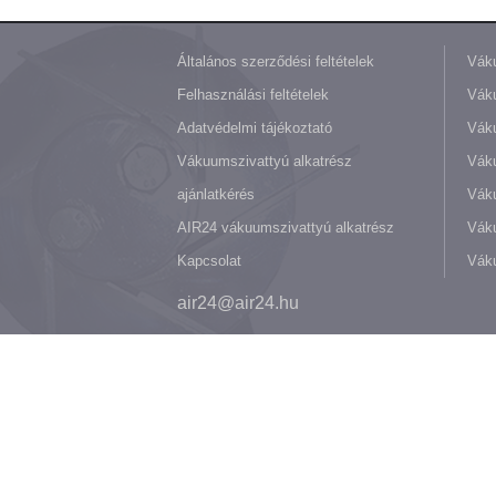
Általános szerződési feltételek
Váku
Felhasználási feltételek
Váku
Adatvédelmi tájékoztató
Váku
Vákuumszivattyú alkatrész
Vák
ajánlatkérés
Váku
AIR24 vákuumszivattyú alkatrész
Váku
Kapcsolat
Váku
air24@air24.hu