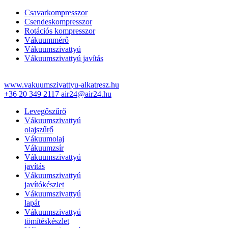
Csavarkompresszor
Csendeskompresszor
Rotációs kompresszor
Vákuummérő
Vákuumszivattyú
Vákuumszivattyú javítás
www.vakuumszivattyu-alkatresz.hu
+36 20 349 2117
air24@air24.hu
Levegőszűrő
Vákuumszivattyú
olajszűrő
Vákuumolaj
Vákuumzsír
Vákuumszivattyú
javítás
Vákuumszivattyú
javítókészlet
Vákuumszivattyú
lapát
Vákuumszivattyú
tömítéskészlet