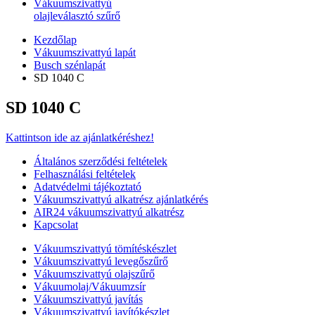
Vákuumszivattyú
olajleválasztó szűrő
Kezdőlap
Vákuumszivattyú lapát
Busch szénlapát
SD 1040 C
SD 1040 C
Kattintson ide az ajánlatkéréshez!
Általános szerződési feltételek
Felhasználási feltételek
Adatvédelmi tájékoztató
Vákuumszivattyú alkatrész ajánlatkérés
AIR24 vákuumszivattyú alkatrész
Kapcsolat
Vákuumszivattyú tömítéskészlet
Vákuumszivattyú levegőszűrő
Vákuumszivattyú olajszűrő
Vákuumolaj/Vákuumzsír
Vákuumszivattyú javítás
Vákuumszivattyú javítókészlet