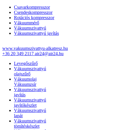
Csavarkompresszor
Csendeskompresszor
Rotációs kompresszor
Vákuummérő
Vákuumszivattyú
Vákuumszivattyú javítás
www.vakuumszivattyu-alkatresz.hu
+36 20 349 2117
air24@air24.hu
Levegőszűrő
Vákuumszivattyú
olajszűrő
Vákuumolaj
Vákuumzsír
Vákuumszivattyú
javítás
Vákuumszivattyú
javítókészlet
Vákuumszivattyú
lapát
Vákuumszivattyú
tömítéskészlet