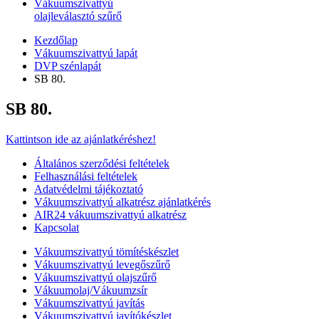
Vákuumszivattyú
olajleválasztó szűrő
Kezdőlap
Vákuumszivattyú lapát
DVP szénlapát
SB 80.
SB 80.
Kattintson ide az ajánlatkéréshez!
Általános szerződési feltételek
Felhasználási feltételek
Adatvédelmi tájékoztató
Vákuumszivattyú alkatrész ajánlatkérés
AIR24 vákuumszivattyú alkatrész
Kapcsolat
Vákuumszivattyú tömítéskészlet
Vákuumszivattyú levegőszűrő
Vákuumszivattyú olajszűrő
Vákuumolaj/Vákuumzsír
Vákuumszivattyú javítás
Vákuumszivattyú javítókészlet