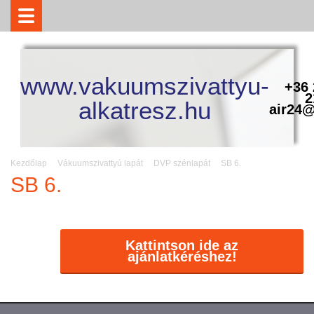
www.vakuumszivattyu-
+36 
2
alkatresz.hu
air24@
Kezdőlap
Vákuumszivattyú lapát
DVP szénlapát
SB 6.
SB 6.
Kattintson ide az
ajánlatkéréshez!