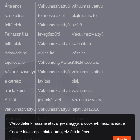
Általános
Vákuumszivattyú
vákuumszivattyú
szerződési
tömítéskészlet
olajleválasztó
feltételek
Vákuumszivattyú
szűrő
Felhasználási
levegőszűrő
Vákuumszivattyú
feltételek
Vákuumszivattyú
karbantartó
Adatvédelmi
olajszűrő
készlet
tájékoztató
Vákuumolaj/Vákuumzsír
AIR24 Coolant,
Vákuumszivattyú
Vákuumszivattyú
vákuumszivattyú
alkatrész
javítás
olaj,
ajánlatkérés
Vákuumszivattyú
vákuumolaj
AIR24
javítókészlet
Vákuumszivattyú
vákuumszivattyú
Vákuumszivattyú
lapát 71412020
alkatrész
lapát
referencia
Weboldalunk használatával jóváhagyja a cookie-k használatát a
Kapcsolat
alapján
Cookie-kkal kapcsolatos irányelv értelmében.
air24@air24.hu
Bezár