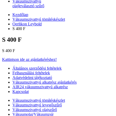
Vákuumszivattyú
olajleválasztó szűrő
Kezdőlap
Vákuumszivattyú tömítéskészlet
Oerlikon Leybold
S 400 F
S 400 F
S 400 F
Kattintson ide az ajánlatkéréshez!
Általános szerződési feltételek
Felhasználási feltételek
Adatvédelmi tájékoztató
Vákuumszivattyú alkatrész ajánlatkérés
AIR24 vákuumszivattyú alkatrész
Kapcsolat
Vákuumszivattyú tömítéskészlet
Vákuumszivattyú levegőszűrő
Vákuumszivattyú olajszűrő
Vákuumolaj/Vákuumzsír