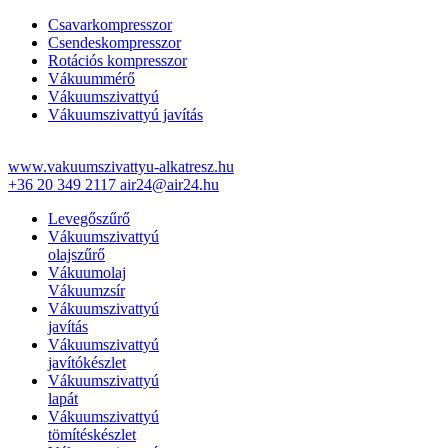
Csavarkompresszor
Csendeskompresszor
Rotációs kompresszor
Vákuummérő
Vákuumszivattyú
Vákuumszivattyú javítás
www.vakuumszivattyu-alkatresz.hu
+36 20 349 2117
air24@air24.hu
Levegőszűrő
Vákuumszivattyú
olajszűrő
Vákuumolaj
Vákuumzsír
Vákuumszivattyú
javítás
Vákuumszivattyú
javítókészlet
Vákuumszivattyú
lapát
Vákuumszivattyú
tömítéskészlet