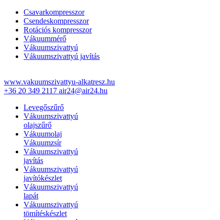
Csavarkompresszor
Csendeskompresszor
Rotációs kompresszor
Vákuummérő
Vákuumszivattyú
Vákuumszivattyú javítás
www.vakuumszivattyu-alkatresz.hu
+36 20 349 2117
air24@air24.hu
Levegőszűrő
Vákuumszivattyú
olajszűrő
Vákuumolaj
Vákuumzsír
Vákuumszivattyú
javítás
Vákuumszivattyú
javítókészlet
Vákuumszivattyú
lapát
Vákuumszivattyú
tömítéskészlet