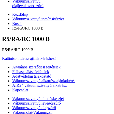
Vákuumszivattyú
olajleválasztó szűrő
Kezdőlap
Vákuumszivattyú tömítéskészlet
Busch
R5/RA/RC 1000 B
R5/RA/RC 1000 B
R5/RA/RC 1000 B
Kattintson ide az ajánlatkéréshez!
Általános szerződési feltételek
Felhasználási feltételek
Adatvédelmi tájékoztató
Vákuumszivattyú alkatrész ajánlatkérés
AIR24 vákuumszivattyú alkatrész
Kapcsolat
Vákuumszivattyú tömítéskészlet
Vákuumszivattyú levegőszűrő
Vákuumszivattyú olajszűrő
Vákuumolaj/Vákuumzsír