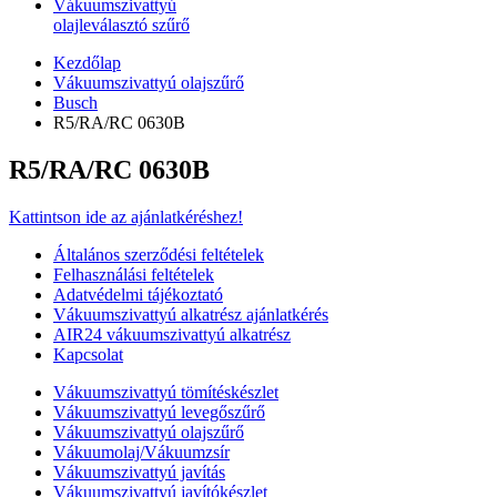
Vákuumszivattyú
olajleválasztó szűrő
Kezdőlap
Vákuumszivattyú olajszűrő
Busch
R5/RA/RC 0630B
R5/RA/RC 0630B
Kattintson ide az ajánlatkéréshez!
Általános szerződési feltételek
Felhasználási feltételek
Adatvédelmi tájékoztató
Vákuumszivattyú alkatrész ajánlatkérés
AIR24 vákuumszivattyú alkatrész
Kapcsolat
Vákuumszivattyú tömítéskészlet
Vákuumszivattyú levegőszűrő
Vákuumszivattyú olajszűrő
Vákuumolaj/Vákuumzsír
Vákuumszivattyú javítás
Vákuumszivattyú javítókészlet