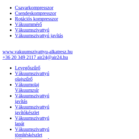
Csavarkompresszor
Csendeskompresszor
Rotációs kompresszor
Vákuummérő
Vákuumszivattyú
Vákuumszivattyú javítás
www.vakuumszivattyu-alkatresz.hu
+36 20 349 2117
air24@air24.hu
Levegőszűrő
Vákuumszivattyú
olajszűrő
Vákuumolaj
Vákuumzsír
Vákuumszivattyú
javítás
Vákuumszivattyú
javítókészlet
Vákuumszivattyú
lapát
Vákuumszivattyú
tömítéskészlet