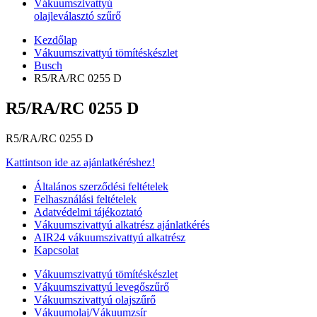
Vákuumszivattyú
olajleválasztó szűrő
Kezdőlap
Vákuumszivattyú tömítéskészlet
Busch
R5/RA/RC 0255 D
R5/RA/RC 0255 D
R5/RA/RC 0255 D
Kattintson ide az ajánlatkéréshez!
Általános szerződési feltételek
Felhasználási feltételek
Adatvédelmi tájékoztató
Vákuumszivattyú alkatrész ajánlatkérés
AIR24 vákuumszivattyú alkatrész
Kapcsolat
Vákuumszivattyú tömítéskészlet
Vákuumszivattyú levegőszűrő
Vákuumszivattyú olajszűrő
Vákuumolaj/Vákuumzsír