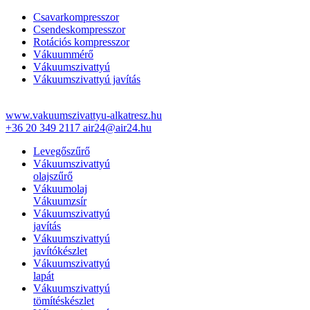
Csavarkompresszor
Csendeskompresszor
Rotációs kompresszor
Vákuummérő
Vákuumszivattyú
Vákuumszivattyú javítás
www.vakuumszivattyu-alkatresz.hu
+36 20 349 2117
air24@air24.hu
Levegőszűrő
Vákuumszivattyú
olajszűrő
Vákuumolaj
Vákuumzsír
Vákuumszivattyú
javítás
Vákuumszivattyú
javítókészlet
Vákuumszivattyú
lapát
Vákuumszivattyú
tömítéskészlet