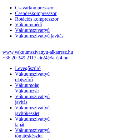
Csavarkompresszor
Csendeskompresszor
Rotációs kompresszor
Vákuummérő
Vákuumszivattyú
Vákuumszivattyú javítás
www.vakuumszivattyu-alkatresz.hu
+36 20 349 2117
air24@air24.hu
Levegőszűrő
Vákuumszivattyú
olajszűrő
Vákuumolaj
Vákuumzsír
Vákuumszivattyú
javítás
Vákuumszivattyú
javítókészlet
Vákuumszivattyú
lapát
Vákuumszivattyú
tömítéskészlet