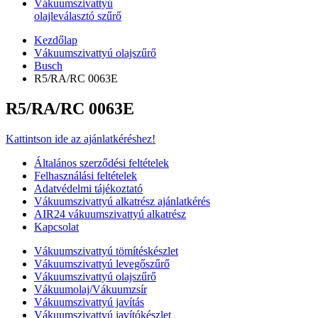
Vákuumszivattyú
olajleválasztó szűrő
Kezdőlap
Vákuumszivattyú olajszűrő
Busch
R5/RA/RC 0063E
R5/RA/RC 0063E
Kattintson ide az ajánlatkéréshez!
Általános szerződési feltételek
Felhasználási feltételek
Adatvédelmi tájékoztató
Vákuumszivattyú alkatrész ajánlatkérés
AIR24 vákuumszivattyú alkatrész
Kapcsolat
Vákuumszivattyú tömítéskészlet
Vákuumszivattyú levegőszűrő
Vákuumszivattyú olajszűrő
Vákuumolaj/Vákuumzsír
Vákuumszivattyú javítás
Vákuumszivattyú javítókészlet