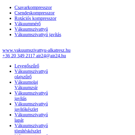
Csavarkompresszor
Csendeskompresszor
Rotációs kompresszor
Vákuummérő
Vákuumszivattyú
Vákuumszivattyú javítás
www.vakuumszivattyu-alkatresz.hu
+36 20 349 2117
air24@air24.hu
Levegőszűrő
Vákuumszivattyú
olajszűrő
Vákuumolaj
Vákuumzsír
Vákuumszivattyú
javítás
Vákuumszivattyú
javítókészlet
Vákuumszivattyú
lapát
Vákuumszivattyú
tömítéskészlet