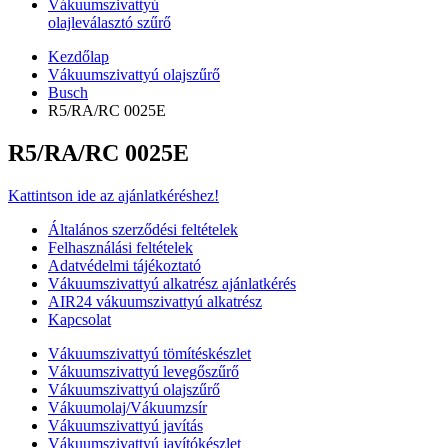
Vákuumszivattyú
olajleválasztó szűrő
Kezdőlap
Vákuumszivattyú olajszűrő
Busch
R5/RA/RC 0025E
R5/RA/RC 0025E
Kattintson ide az ajánlatkéréshez!
Általános szerződési feltételek
Felhasználási feltételek
Adatvédelmi tájékoztató
Vákuumszivattyú alkatrész ajánlatkérés
AIR24 vákuumszivattyú alkatrész
Kapcsolat
Vákuumszivattyú tömítéskészlet
Vákuumszivattyú levegőszűrő
Vákuumszivattyú olajszűrő
Vákuumolaj/Vákuumzsír
Vákuumszivattyú javítás
Vákuumszivattyú javítókészlet