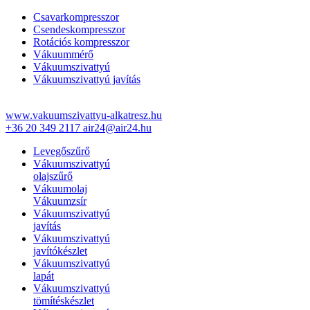
Csavarkompresszor
Csendeskompresszor
Rotációs kompresszor
Vákuummérő
Vákuumszivattyú
Vákuumszivattyú javítás
www.vakuumszivattyu-alkatresz.hu
+36 20 349 2117
air24@air24.hu
Levegőszűrő
Vákuumszivattyú
olajszűrő
Vákuumolaj
Vákuumzsír
Vákuumszivattyú
javítás
Vákuumszivattyú
javítókészlet
Vákuumszivattyú
lapát
Vákuumszivattyú
tömítéskészlet