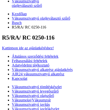
Vákuumszivattyú
olajleválasztó szűrő
Kezdőlap
Vákuumszivattyú olajleválasztó szűrő
Busch
R5/RA/ RC 0250-116
R5/RA/ RC 0250-116
Kattintson ide az ajánlatkéréshez!
Általános szerződési feltételek
Felhasználási feltételek
Adatvédelmi tájékoztató
Vákuumszivattyú alkatrész ajánlatkérés
AIR24 vákuumszivattyú alkatrész
Kapcsolat
Vákuumszivattyú tömítéskészlet
Vákuumszivattyú levegőszűrő
Vákuumszivattyú olajszűrő
Vákuumolaj/Vákuumzsír
Vákuumszivattyú javítás
Vákuumszivattyú javítókészlet