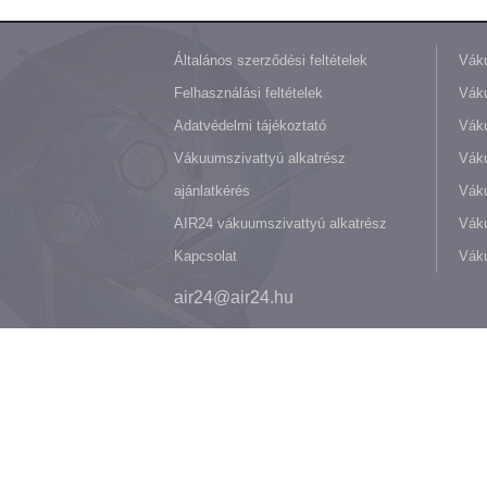
Általános szerződési feltételek
Váku
Felhasználási feltételek
Váku
Adatvédelmi tájékoztató
Váku
Vákuumszivattyú alkatrész
Vák
ajánlatkérés
Váku
AIR24 vákuumszivattyú alkatrész
Váku
Kapcsolat
Váku
air24@air24.hu