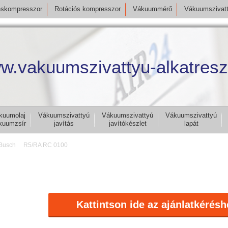
skompresszor
Rotációs kompresszor
Vákuummérő
Vákuumszivat
w.vakuumszivattyu-alkatresz
kuumolaj
Vákuumszivattyú
Vákuumszivattyú
Vákuumszivattyú
kuumzsír
javítás
javítókészlet
lapát
Busch
R5/RA RC 0100
Kattintson ide az ajánlatkérésh