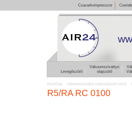
Csavarkompresszor
Csende
ww
Vákuumszivattyú
Vá
Levegőszűrő
olajszűrő
Vá
Kezdőlap
Vákuumszivattyú olajleválasztó szűrő
R5/RA RC 0100