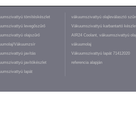
umszivattyú tömítéskészlet
vákuumszivattyú olajleválasztó szűr
umszivattyú levegőszűrő
Vákuumszivattyú karbantartó készle
umszivattyú olajszűrő
AIR24 Coolant, vákuumszivattyú olaj
uumolaj/Vákuumzsír
vákuumolaj
umszivattyú javítás
Vákuumszivattyú lapát 71412020
umszivattyú javítókészlet
referencia alapján
umszivattyú lapát