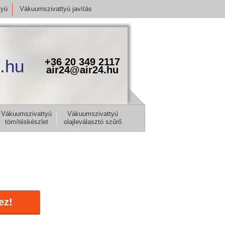
tyú
Vákuumszivattyú javítás
.hu
+36 20 349 2117
air24@air24.hu
Vákuumszivattyú
Vákuumszivattyú
tömítéskészlet
olajleválasztó szűrő
ez!