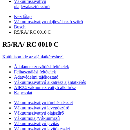
Vákuumszivattyú
olajleválasztó szűrő
Kezdőlap
Vákuumszivattyú olajleválasztó szűrő
Busch
R5/RA/ RC 0010 C
R5/RA/ RC 0010 C
Kattintson ide az ajánlatkéréshez!
Általános szerződési feltételek
Felhasználási feltételek
Adatvédelmi tájékoztató
Vákuumszivattyú alkatrész ajánlatkérés
AIR24 vákuumszivattyú alkatrész
Kapcsolat
Vákuumszivattyú tömítéskészlet
Vákuumszivattyú levegőszűrő
Vákuumszivattyú olajszűrő
Vákuumolaj/Vákuumzsír
Vákuumszivattyú javítás
Vákuumszivattyú javítókészlet