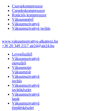
Csavarkompresszor
Csendeskompresszor
Rotációs kompresszor
Vákuummérő
Vákuumszivattyú
Vákuumszivattyú javítás
www.vakuumszivattyu-alkatresz.hu
+36 20 349 2117
air24@air24.hu
Levegőszűrő
Vákuumszivattyú
olajszűrő
Vákuumolaj
Vákuumzsír
Vákuumszivattyú
javítás
Vákuumszivattyú
javítókészlet
Vákuumszivattyú
lapát
Vákuumszivattyú
tömítéskészlet