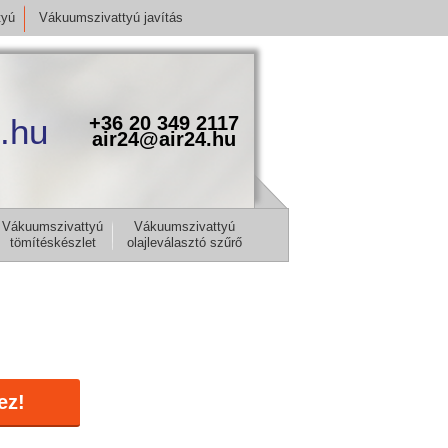
tyú
Vákuumszivattyú javítás
.hu
+36 20 349 2117
air24@air24.hu
Vákuumszivattyú
Vákuumszivattyú
tömítéskészlet
olajleválasztó szűrő
ez!