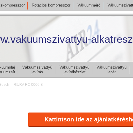
skompresszor
Rotációs kompresszor
Vákuummérő
Vákuumszivat
w.vakuumszivattyu-alkatresz
kuumolaj
Vákuumszivattyú
Vákuumszivattyú
Vákuumszivattyú
kuumzsír
javítás
javítókészlet
lapát
Busch
R5/RA RC 0006 B
Kattintson ide az ajánlatkérésh