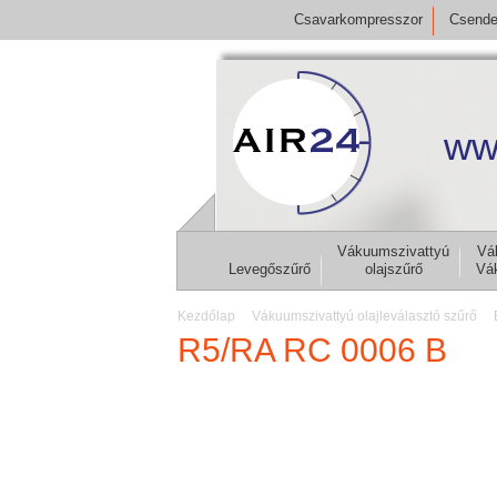
Csavarkompresszor
Csende
ww
Vákuumszivattyú
Vá
Levegőszűrő
olajszűrő
Vá
Kezdőlap
Vákuumszivattyú olajleválasztó szűrő
R5/RA RC 0006 B