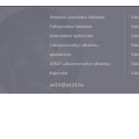
Általános szerződési feltételek
Váku
Felhasználási feltételek
Váku
Adatvédelmi tájékoztató
Váku
Vákuumszivattyú alkatrész
Vák
ajánlatkérés
Váku
AIR24 vákuumszivattyú alkatrész
Váku
Kapcsolat
Váku
air24@air24.hu