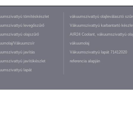
umszivattyú tömítéskészlet
vákuumszivattyú olajleválasztó szűr
umszivattyú levegőszűrő
Vákuumszivattyú karbantartó készle
umszivattyú olajszűrő
AIR24 Coolant, vákuumszivattyú olaj
uumolaj/Vákuumzsír
vákuumolaj
umszivattyú javítás
Vákuumszivattyú lapát 71412020
umszivattyú javítókészlet
referencia alapján
umszivattyú lapát