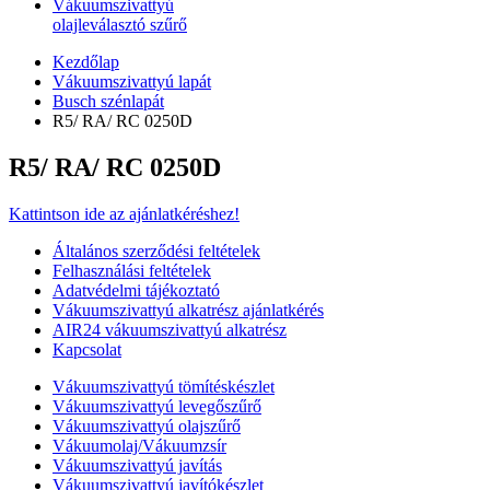
Vákuumszivattyú
olajleválasztó szűrő
Kezdőlap
Vákuumszivattyú lapát
Busch szénlapát
R5/ RA/ RC 0250D
R5/ RA/ RC 0250D
Kattintson ide az ajánlatkéréshez!
Általános szerződési feltételek
Felhasználási feltételek
Adatvédelmi tájékoztató
Vákuumszivattyú alkatrész ajánlatkérés
AIR24 vákuumszivattyú alkatrész
Kapcsolat
Vákuumszivattyú tömítéskészlet
Vákuumszivattyú levegőszűrő
Vákuumszivattyú olajszűrő
Vákuumolaj/Vákuumzsír
Vákuumszivattyú javítás
Vákuumszivattyú javítókészlet