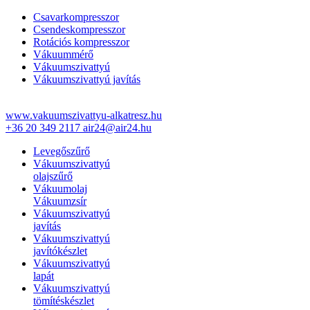
Csavarkompresszor
Csendeskompresszor
Rotációs kompresszor
Vákuummérő
Vákuumszivattyú
Vákuumszivattyú javítás
www.vakuumszivattyu-alkatresz.hu
+36 20 349 2117
air24@air24.hu
Levegőszűrő
Vákuumszivattyú
olajszűrő
Vákuumolaj
Vákuumzsír
Vákuumszivattyú
javítás
Vákuumszivattyú
javítókészlet
Vákuumszivattyú
lapát
Vákuumszivattyú
tömítéskészlet