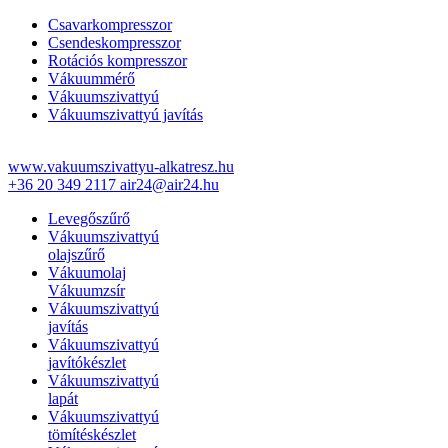
Csavarkompresszor
Csendeskompresszor
Rotációs kompresszor
Vákuummérő
Vákuumszivattyú
Vákuumszivattyú javítás
www.vakuumszivattyu-alkatresz.hu
+36 20 349 2117
air24@air24.hu
Levegőszűrő
Vákuumszivattyú
olajszűrő
Vákuumolaj
Vákuumzsír
Vákuumszivattyú
javítás
Vákuumszivattyú
javítókészlet
Vákuumszivattyú
lapát
Vákuumszivattyú
tömítéskészlet