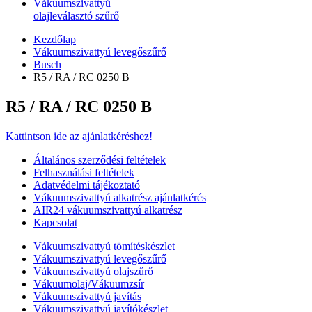
Vákuumszivattyú
olajleválasztó szűrő
Kezdőlap
Vákuumszivattyú levegőszűrő
Busch
R5 / RA / RC 0250 B
R5 / RA / RC 0250 B
Kattintson ide az ajánlatkéréshez!
Általános szerződési feltételek
Felhasználási feltételek
Adatvédelmi tájékoztató
Vákuumszivattyú alkatrész ajánlatkérés
AIR24 vákuumszivattyú alkatrész
Kapcsolat
Vákuumszivattyú tömítéskészlet
Vákuumszivattyú levegőszűrő
Vákuumszivattyú olajszűrő
Vákuumolaj/Vákuumzsír
Vákuumszivattyú javítás
Vákuumszivattyú javítókészlet