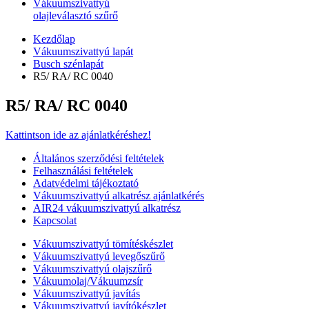
Vákuumszivattyú
olajleválasztó szűrő
Kezdőlap
Vákuumszivattyú lapát
Busch szénlapát
R5/ RA/ RC 0040
R5/ RA/ RC 0040
Kattintson ide az ajánlatkéréshez!
Általános szerződési feltételek
Felhasználási feltételek
Adatvédelmi tájékoztató
Vákuumszivattyú alkatrész ajánlatkérés
AIR24 vákuumszivattyú alkatrész
Kapcsolat
Vákuumszivattyú tömítéskészlet
Vákuumszivattyú levegőszűrő
Vákuumszivattyú olajszűrő
Vákuumolaj/Vákuumzsír
Vákuumszivattyú javítás
Vákuumszivattyú javítókészlet