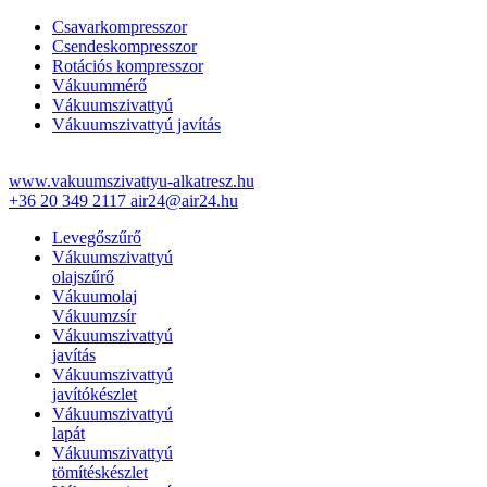
Csavarkompresszor
Csendeskompresszor
Rotációs kompresszor
Vákuummérő
Vákuumszivattyú
Vákuumszivattyú javítás
www.vakuumszivattyu-alkatresz.hu
+36 20 349 2117
air24@air24.hu
Levegőszűrő
Vákuumszivattyú
olajszűrő
Vákuumolaj
Vákuumzsír
Vákuumszivattyú
javítás
Vákuumszivattyú
javítókészlet
Vákuumszivattyú
lapát
Vákuumszivattyú
tömítéskészlet