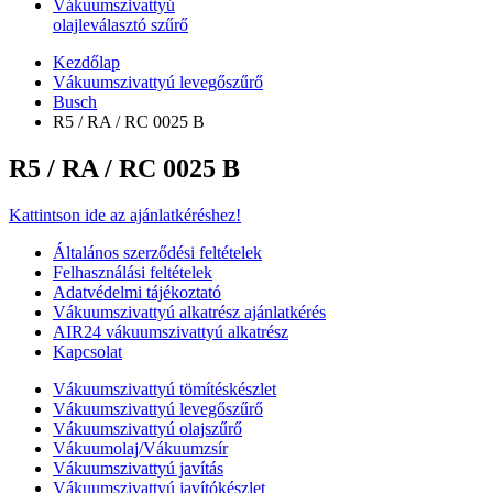
Vákuumszivattyú
olajleválasztó szűrő
Kezdőlap
Vákuumszivattyú levegőszűrő
Busch
R5 / RA / RC 0025 B
R5 / RA / RC 0025 B
Kattintson ide az ajánlatkéréshez!
Általános szerződési feltételek
Felhasználási feltételek
Adatvédelmi tájékoztató
Vákuumszivattyú alkatrész ajánlatkérés
AIR24 vákuumszivattyú alkatrész
Kapcsolat
Vákuumszivattyú tömítéskészlet
Vákuumszivattyú levegőszűrő
Vákuumszivattyú olajszűrő
Vákuumolaj/Vákuumzsír
Vákuumszivattyú javítás
Vákuumszivattyú javítókészlet