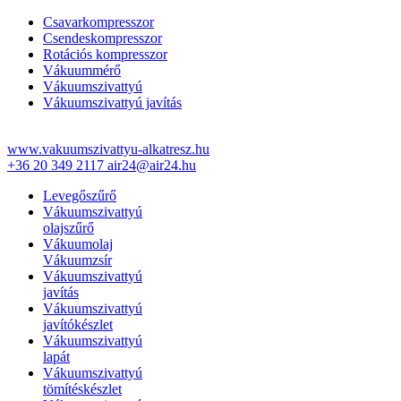
Csavarkompresszor
Csendeskompresszor
Rotációs kompresszor
Vákuummérő
Vákuumszivattyú
Vákuumszivattyú javítás
www.vakuumszivattyu-alkatresz.hu
+36 20 349 2117
air24@air24.hu
Levegőszűrő
Vákuumszivattyú
olajszűrő
Vákuumolaj
Vákuumzsír
Vákuumszivattyú
javítás
Vákuumszivattyú
javítókészlet
Vákuumszivattyú
lapát
Vákuumszivattyú
tömítéskészlet