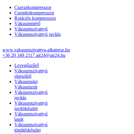
Csavarkompresszor
Csendeskompresszor
Rotációs kompresszor
Vákuummérő
Vákuumszivattyú
Vákuumszivattyú javítás
www.vakuumszivattyu-alkatresz.hu
+36 20 349 2117
air24@air24.hu
Levegőszűrő
Vákuumszivattyú
olajszűrő
Vákuumolaj
Vákuumzsír
Vákuumszivattyú
javítás
Vákuumszivattyú
javítókészlet
Vákuumszivattyú
lapát
Vákuumszivattyú
tömítéskészlet