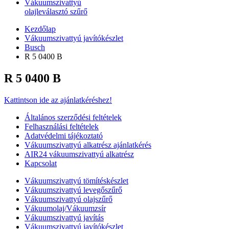
Vákuumszivattyú
olajleválasztó szűrő
Kezdőlap
Vákuumszivattyú javítókészlet
Busch
R 5 0400 B
R 5 0400 B
Kattintson ide az ajánlatkéréshez!
Általános szerződési feltételek
Felhasználási feltételek
Adatvédelmi tájékoztató
Vákuumszivattyú alkatrész ajánlatkérés
AIR24 vákuumszivattyú alkatrész
Kapcsolat
Vákuumszivattyú tömítéskészlet
Vákuumszivattyú levegőszűrő
Vákuumszivattyú olajszűrő
Vákuumolaj/Vákuumzsír
Vákuumszivattyú javítás
Vákuumszivattyú javítókészlet