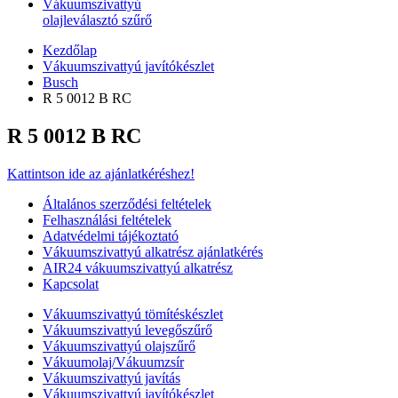
Vákuumszivattyú
olajleválasztó szűrő
Kezdőlap
Vákuumszivattyú javítókészlet
Busch
R 5 0012 B RC
R 5 0012 B RC
Kattintson ide az ajánlatkéréshez!
Általános szerződési feltételek
Felhasználási feltételek
Adatvédelmi tájékoztató
Vákuumszivattyú alkatrész ajánlatkérés
AIR24 vákuumszivattyú alkatrész
Kapcsolat
Vákuumszivattyú tömítéskészlet
Vákuumszivattyú levegőszűrő
Vákuumszivattyú olajszűrő
Vákuumolaj/Vákuumzsír
Vákuumszivattyú javítás
Vákuumszivattyú javítókészlet