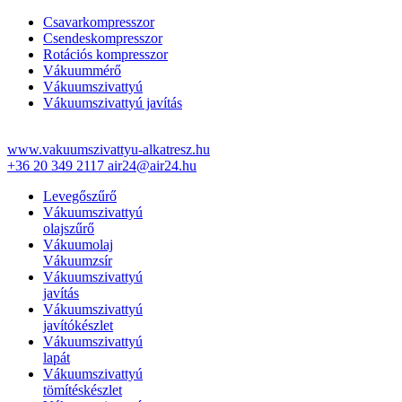
Csavarkompresszor
Csendeskompresszor
Rotációs kompresszor
Vákuummérő
Vákuumszivattyú
Vákuumszivattyú javítás
www.vakuumszivattyu-alkatresz.hu
+36 20 349 2117
air24@air24.hu
Levegőszűrő
Vákuumszivattyú
olajszűrő
Vákuumolaj
Vákuumzsír
Vákuumszivattyú
javítás
Vákuumszivattyú
javítókészlet
Vákuumszivattyú
lapát
Vákuumszivattyú
tömítéskészlet