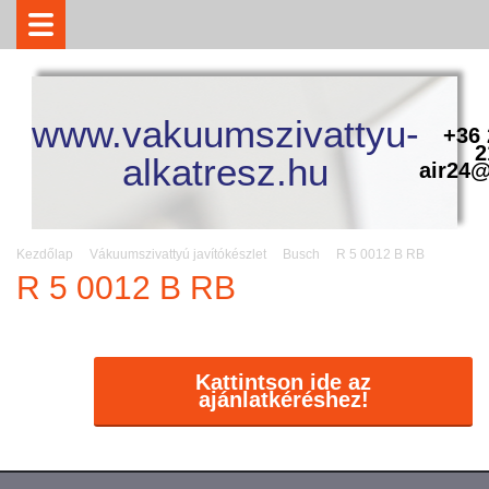
www.vakuumszivattyu-
+36 
2
alkatresz.hu
air24@
Kezdőlap
Vákuumszivattyú javítókészlet
Busch
R 5 0012 B RB
R 5 0012 B RB
Kattintson ide az
ajánlatkéréshez!