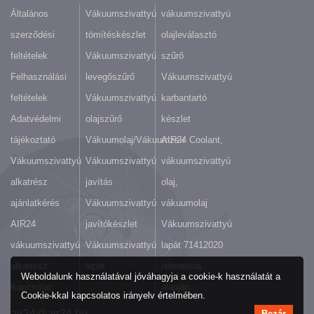
Általános
Vákuumszivattyú
vákuumszivattyú
szerződési
tömítéskészlet
olajleválasztó
feltételek
Vákuumszivattyú
szűrő
Felhasználási
levegőszűrő
Vákuumszivattyú
feltételek
Vákuumszivattyú
karbantartó
Adatvédelmi
olajszűrő
készlet
tájékoztató
Vákuumolaj/Vákuumzsír
AIR24 Coolant,
Vákuumszivattyú
Vákuumszivattyú
vákuumszivattyú
alkatrész
javítás
olaj,
ajánlatkérés
Vákuumszivattyú
vákuumolaj
AIR24
javítókészlet
Vákuumszivattyú
vákuumszivattyú
Vákuumszivattyú
lapát 71412020
alkatrész
lapát
referencia
Weboldalunk használatával jóváhagyja a cookie-k használatát a
Kapcsolat
alapján
Cookie-kkal kapcsolatos irányelv értelmében.
air24@air24.hu
Bezár