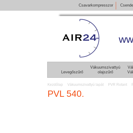
Csavarkompresszor
Csende
ww
Vákuumszivattyú
Vá
Levegőszűrő
olajszűrő
Vá
Kezdőlap
Vákuumszivattyú lapát
PVR Rotant
PVL 540.