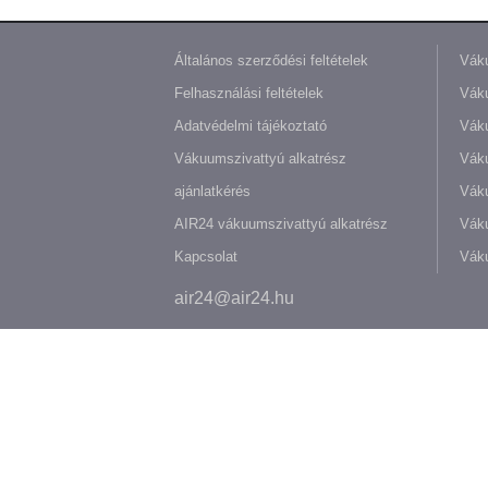
Általános szerződési feltételek
Váku
Felhasználási feltételek
Váku
Adatvédelmi tájékoztató
Váku
Vákuumszivattyú alkatrész
Vák
ajánlatkérés
Váku
AIR24 vákuumszivattyú alkatrész
Váku
Kapcsolat
Váku
air24@air24.hu