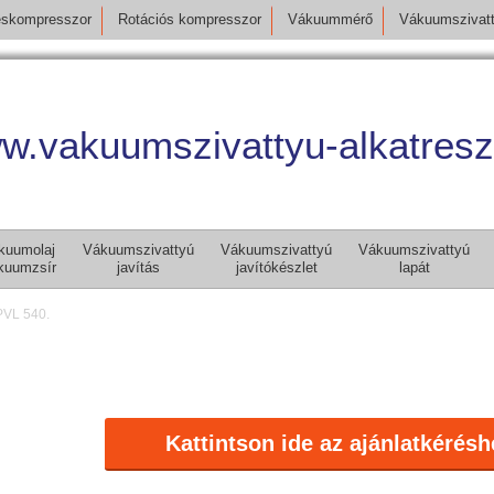
skompresszor
Rotációs kompresszor
Vákuummérő
Vákuumszivat
w.vakuumszivattyu-alkatresz
kuumolaj
Vákuumszivattyú
Vákuumszivattyú
Vákuumszivattyú
kuumzsír
javítás
javítókészlet
lapát
PVL 540.
Kattintson ide az ajánlatkérésh