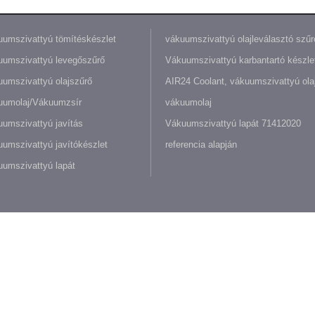
umszivattyú tömítéskészlet
vákuumszivattyú olajleválasztó szűr
umszivattyú levegőszűrő
Vákuumszivattyú karbantartó készle
umszivattyú olajszűrő
AIR24 Coolant, vákuumszivattyú olaj
uumolaj/Vákuumzsír
vákuumolaj
umszivattyú javítás
Vákuumszivattyú lapát 71412020
umszivattyú javítókészlet
referencia alapján
umszivattyú lapát