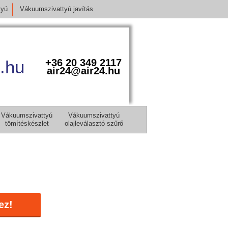
tyú
Vákuumszivattyú javítás
.hu
+36 20 349 2117
air24@air24.hu
Vákuumszivattyú
Vákuumszivattyú
tömítéskészlet
olajleválasztó szűrő
ez!