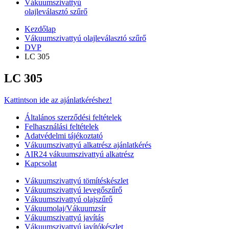
Vákuumszivattyú
olajleválasztó szűrő
Kezdőlap
Vákuumszivattyú olajleválasztó szűrő
DVP
LC 305
LC 305
Kattintson ide az ajánlatkéréshez!
Általános szerződési feltételek
Felhasználási feltételek
Adatvédelmi tájékoztató
Vákuumszivattyú alkatrész ajánlatkérés
AIR24 vákuumszivattyú alkatrész
Kapcsolat
Vákuumszivattyú tömítéskészlet
Vákuumszivattyú levegőszűrő
Vákuumszivattyú olajszűrő
Vákuumolaj/Vákuumzsír
Vákuumszivattyú javítás
Vákuumszivattyú javítókészlet