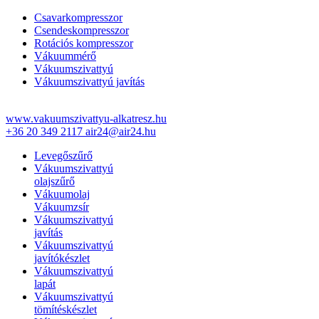
Csavarkompresszor
Csendeskompresszor
Rotációs kompresszor
Vákuummérő
Vákuumszivattyú
Vákuumszivattyú javítás
www.vakuumszivattyu-alkatresz.hu
+36 20 349 2117
air24@air24.hu
Levegőszűrő
Vákuumszivattyú
olajszűrő
Vákuumolaj
Vákuumzsír
Vákuumszivattyú
javítás
Vákuumszivattyú
javítókészlet
Vákuumszivattyú
lapát
Vákuumszivattyú
tömítéskészlet