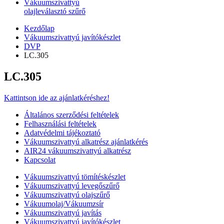
Vákuumszivattyú
olajleválasztó szűrő
Kezdőlap
Vákuumszivattyú javítókészlet
DVP
LC.305
LC.305
Kattintson ide az ajánlatkéréshez!
Általános szerződési feltételek
Felhasználási feltételek
Adatvédelmi tájékoztató
Vákuumszivattyú alkatrész ajánlatkérés
AIR24 vákuumszivattyú alkatrész
Kapcsolat
Vákuumszivattyú tömítéskészlet
Vákuumszivattyú levegőszűrő
Vákuumszivattyú olajszűrő
Vákuumolaj/Vákuumzsír
Vákuumszivattyú javítás
Vákuumszivattyú javítókészlet