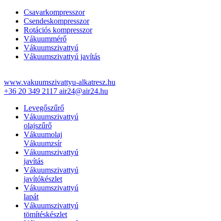
Csavarkompresszor
Csendeskompresszor
Rotációs kompresszor
Vákuummérő
Vákuumszivattyú
Vákuumszivattyú javítás
www.vakuumszivattyu-alkatresz.hu
+36 20 349 2117
air24@air24.hu
Levegőszűrő
Vákuumszivattyú
olajszűrő
Vákuumolaj
Vákuumzsír
Vákuumszivattyú
javítás
Vákuumszivattyú
javítókészlet
Vákuumszivattyú
lapát
Vákuumszivattyú
tömítéskészlet