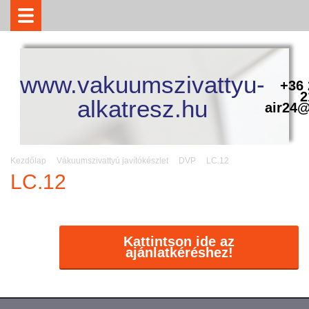
www.vakuumszivattyu-
+36 
2
alkatresz.hu
air24@
Kezdőlap
Vákuumszivattyú javítókészlet
DVP
LC.12
LC.12
Kattintson ide az
ajánlatkéréshez!