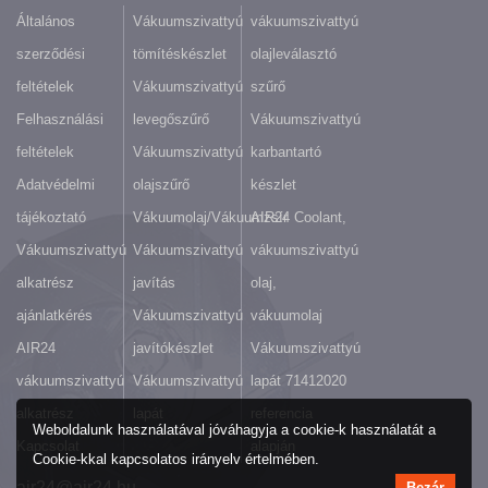
Általános
Vákuumszivattyú
vákuumszivattyú
szerződési
tömítéskészlet
olajleválasztó
feltételek
Vákuumszivattyú
szűrő
Felhasználási
levegőszűrő
Vákuumszivattyú
feltételek
Vákuumszivattyú
karbantartó
Adatvédelmi
olajszűrő
készlet
tájékoztató
Vákuumolaj/Vákuumzsír
AIR24 Coolant,
Vákuumszivattyú
Vákuumszivattyú
vákuumszivattyú
alkatrész
javítás
olaj,
ajánlatkérés
Vákuumszivattyú
vákuumolaj
AIR24
javítókészlet
Vákuumszivattyú
vákuumszivattyú
Vákuumszivattyú
lapát 71412020
alkatrész
lapát
referencia
Weboldalunk használatával jóváhagyja a cookie-k használatát a
Kapcsolat
alapján
Cookie-kkal kapcsolatos irányelv értelmében.
air24@air24.hu
Bezár