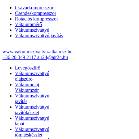
Csavarkompresszor
Csendeskompresszor
Rotációs kompresszor
Vákuummérő
Vákuumszivattyú
Vákuumszivattyú javítás
www.vakuumszivattyu-alkatresz.hu
+36 20 349 2117
air24@air24.hu
Levegőszűrő
Vákuumszivattyú
olajszűrő
Vákuumolaj
Vákuumzsír
Vákuumszivattyú
javítás
Vákuumszivattyú
javítókészlet
Vákuumszivattyú
lapát
Vákuumszivattyú
tömítéskészlet