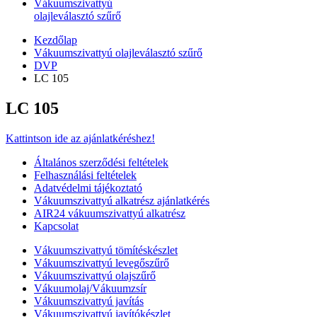
Vákuumszivattyú
olajleválasztó szűrő
Kezdőlap
Vákuumszivattyú olajleválasztó szűrő
DVP
LC 105
LC 105
Kattintson ide az ajánlatkéréshez!
Általános szerződési feltételek
Felhasználási feltételek
Adatvédelmi tájékoztató
Vákuumszivattyú alkatrész ajánlatkérés
AIR24 vákuumszivattyú alkatrész
Kapcsolat
Vákuumszivattyú tömítéskészlet
Vákuumszivattyú levegőszűrő
Vákuumszivattyú olajszűrő
Vákuumolaj/Vákuumzsír
Vákuumszivattyú javítás
Vákuumszivattyú javítókészlet