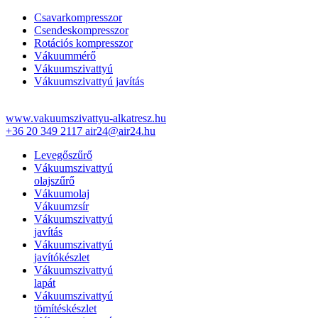
Csavarkompresszor
Csendeskompresszor
Rotációs kompresszor
Vákuummérő
Vákuumszivattyú
Vákuumszivattyú javítás
www.vakuumszivattyu-alkatresz.hu
+36 20 349 2117
air24@air24.hu
Levegőszűrő
Vákuumszivattyú
olajszűrő
Vákuumolaj
Vákuumzsír
Vákuumszivattyú
javítás
Vákuumszivattyú
javítókészlet
Vákuumszivattyú
lapát
Vákuumszivattyú
tömítéskészlet