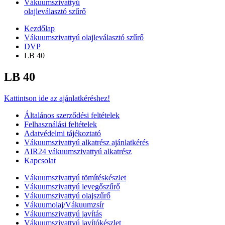
Vákuumszivattyú
olajleválasztó szűrő
Kezdőlap
Vákuumszivattyú olajleválasztó szűrő
DVP
LB 40
LB 40
Kattintson ide az ajánlatkéréshez!
Általános szerződési feltételek
Felhasználási feltételek
Adatvédelmi tájékoztató
Vákuumszivattyú alkatrész ajánlatkérés
AIR24 vákuumszivattyú alkatrész
Kapcsolat
Vákuumszivattyú tömítéskészlet
Vákuumszivattyú levegőszűrő
Vákuumszivattyú olajszűrő
Vákuumolaj/Vákuumzsír
Vákuumszivattyú javítás
Vákuumszivattyú javítókészlet