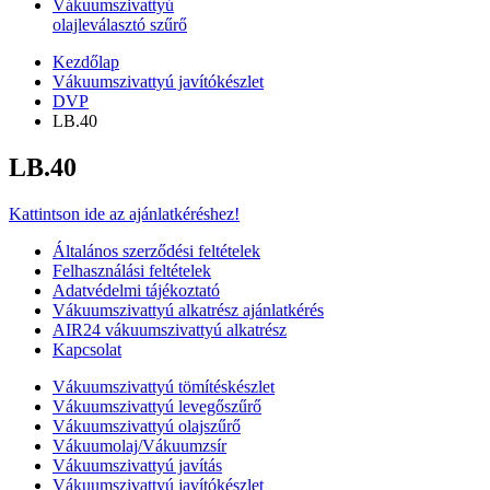
Vákuumszivattyú
olajleválasztó szűrő
Kezdőlap
Vákuumszivattyú javítókészlet
DVP
LB.40
LB.40
Kattintson ide az ajánlatkéréshez!
Általános szerződési feltételek
Felhasználási feltételek
Adatvédelmi tájékoztató
Vákuumszivattyú alkatrész ajánlatkérés
AIR24 vákuumszivattyú alkatrész
Kapcsolat
Vákuumszivattyú tömítéskészlet
Vákuumszivattyú levegőszűrő
Vákuumszivattyú olajszűrő
Vákuumolaj/Vákuumzsír
Vákuumszivattyú javítás
Vákuumszivattyú javítókészlet