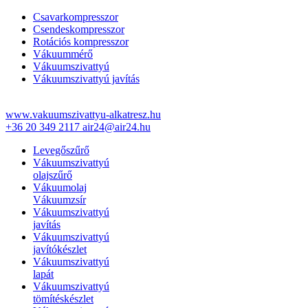
Csavarkompresszor
Csendeskompresszor
Rotációs kompresszor
Vákuummérő
Vákuumszivattyú
Vákuumszivattyú javítás
www.vakuumszivattyu-alkatresz.hu
+36 20 349 2117
air24@air24.hu
Levegőszűrő
Vákuumszivattyú
olajszűrő
Vákuumolaj
Vákuumzsír
Vákuumszivattyú
javítás
Vákuumszivattyú
javítókészlet
Vákuumszivattyú
lapát
Vákuumszivattyú
tömítéskészlet