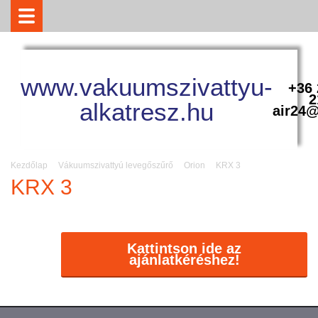
www.vakuumszivattyu-
+36 
2
alkatresz.hu
air24@
Kezdőlap
Vákuumszivattyú levegőszűrő
Orion
KRX 3
KRX 3
Kattintson ide az
ajánlatkéréshez!