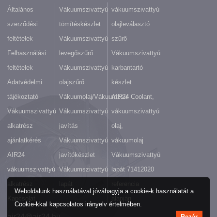
Általános
Vákuumszivattyú
vákuumszivattyú
szerződési
tömítéskészlet
olajleválasztó
feltételek
Vákuumszivattyú
szűrő
Felhasználási
levegőszűrő
Vákuumszivattyú
feltételek
Vákuumszivattyú
karbantartó
Adatvédelmi
olajszűrő
készlet
tájékoztató
Vákuumolaj/Vákuumzsír
AIR24 Coolant,
Vákuumszivattyú
Vákuumszivattyú
vákuumszivattyú
alkatrész
javítás
olaj,
ajánlatkérés
Vákuumszivattyú
vákuumolaj
AIR24
javítókészlet
Vákuumszivattyú
vákuumszivattyú
Vákuumszivattyú
lapát 71412020
alkatrész
lapát
referencia
Weboldalunk használatával jóváhagyja a cookie-k használatát a
Kapcsolat
alapján
Cookie-kkal kapcsolatos irányelv értelmében.
air24@air24.hu
Bezár