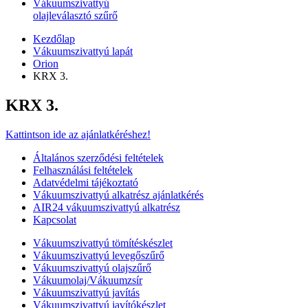
Vákuumszivattyú
olajleválasztó szűrő
Kezdőlap
Vákuumszivattyú lapát
Orion
KRX 3.
KRX 3.
Kattintson ide az ajánlatkéréshez!
Általános szerződési feltételek
Felhasználási feltételek
Adatvédelmi tájékoztató
Vákuumszivattyú alkatrész ajánlatkérés
AIR24 vákuumszivattyú alkatrész
Kapcsolat
Vákuumszivattyú tömítéskészlet
Vákuumszivattyú levegőszűrő
Vákuumszivattyú olajszűrő
Vákuumolaj/Vákuumzsír
Vákuumszivattyú javítás
Vákuumszivattyú javítókészlet