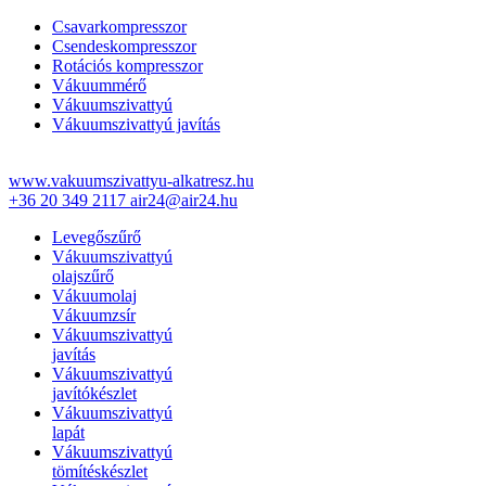
Csavarkompresszor
Csendeskompresszor
Rotációs kompresszor
Vákuummérő
Vákuumszivattyú
Vákuumszivattyú javítás
www.vakuumszivattyu-alkatresz.hu
+36 20 349 2117
air24@air24.hu
Levegőszűrő
Vákuumszivattyú
olajszűrő
Vákuumolaj
Vákuumzsír
Vákuumszivattyú
javítás
Vákuumszivattyú
javítókészlet
Vákuumszivattyú
lapát
Vákuumszivattyú
tömítéskészlet