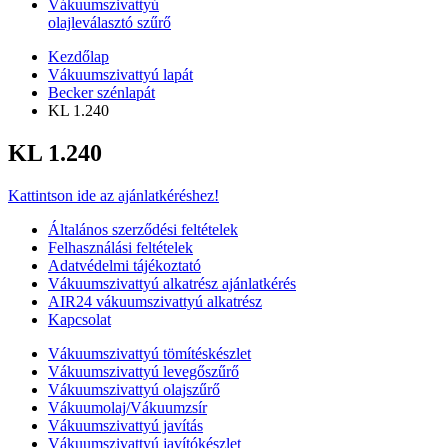
Vákuumszivattyú
olajleválasztó szűrő
Kezdőlap
Vákuumszivattyú lapát
Becker szénlapát
KL 1.240
KL 1.240
Kattintson ide az ajánlatkéréshez!
Általános szerződési feltételek
Felhasználási feltételek
Adatvédelmi tájékoztató
Vákuumszivattyú alkatrész ajánlatkérés
AIR24 vákuumszivattyú alkatrész
Kapcsolat
Vákuumszivattyú tömítéskészlet
Vákuumszivattyú levegőszűrő
Vákuumszivattyú olajszűrő
Vákuumolaj/Vákuumzsír
Vákuumszivattyú javítás
Vákuumszivattyú javítókészlet