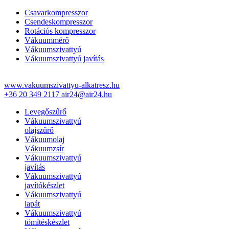
Csavarkompresszor
Csendeskompresszor
Rotációs kompresszor
Vákuummérő
Vákuumszivattyú
Vákuumszivattyú javítás
www.vakuumszivattyu-alkatresz.hu
+36 20 349 2117
air24@air24.hu
Levegőszűrő
Vákuumszivattyú
olajszűrő
Vákuumolaj
Vákuumzsír
Vákuumszivattyú
javítás
Vákuumszivattyú
javítókészlet
Vákuumszivattyú
lapát
Vákuumszivattyú
tömítéskészlet