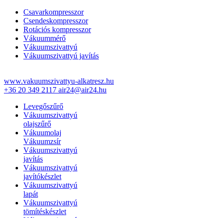
Csavarkompresszor
Csendeskompresszor
Rotációs kompresszor
Vákuummérő
Vákuumszivattyú
Vákuumszivattyú javítás
www.vakuumszivattyu-alkatresz.hu
+36 20 349 2117
air24@air24.hu
Levegőszűrő
Vákuumszivattyú
olajszűrő
Vákuumolaj
Vákuumzsír
Vákuumszivattyú
javítás
Vákuumszivattyú
javítókészlet
Vákuumszivattyú
lapát
Vákuumszivattyú
tömítéskészlet