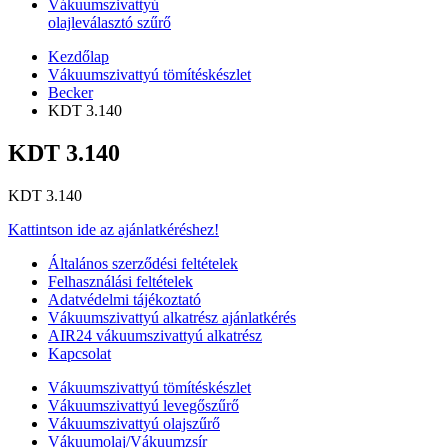
Vákuumszivattyú
olajleválasztó szűrő
Kezdőlap
Vákuumszivattyú tömítéskészlet
Becker
KDT 3.140
KDT 3.140
KDT 3.140
Kattintson ide az ajánlatkéréshez!
Általános szerződési feltételek
Felhasználási feltételek
Adatvédelmi tájékoztató
Vákuumszivattyú alkatrész ajánlatkérés
AIR24 vákuumszivattyú alkatrész
Kapcsolat
Vákuumszivattyú tömítéskészlet
Vákuumszivattyú levegőszűrő
Vákuumszivattyú olajszűrő
Vákuumolaj/Vákuumzsír