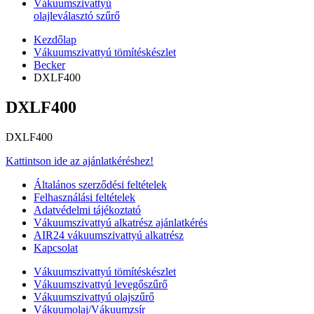
Vákuumszivattyú
olajleválasztó szűrő
Kezdőlap
Vákuumszivattyú tömítéskészlet
Becker
DXLF400
DXLF400
DXLF400
Kattintson ide az ajánlatkéréshez!
Általános szerződési feltételek
Felhasználási feltételek
Adatvédelmi tájékoztató
Vákuumszivattyú alkatrész ajánlatkérés
AIR24 vákuumszivattyú alkatrész
Kapcsolat
Vákuumszivattyú tömítéskészlet
Vákuumszivattyú levegőszűrő
Vákuumszivattyú olajszűrő
Vákuumolaj/Vákuumzsír