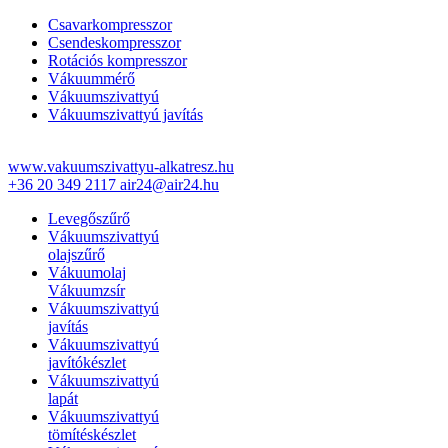
Csavarkompresszor
Csendeskompresszor
Rotációs kompresszor
Vákuummérő
Vákuumszivattyú
Vákuumszivattyú javítás
www.vakuumszivattyu-alkatresz.hu
+36 20 349 2117
air24@air24.hu
Levegőszűrő
Vákuumszivattyú
olajszűrő
Vákuumolaj
Vákuumzsír
Vákuumszivattyú
javítás
Vákuumszivattyú
javítókészlet
Vákuumszivattyú
lapát
Vákuumszivattyú
tömítéskészlet