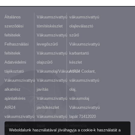
Általános
Vákuumszivattyú
vákuumszivattyú
szerződési
tömítéskészlet
olajleválasztó
feltételek
Vákuumszivattyú
szűrő
Felhasználási
levegőszűrő
Vákuumszivattyú
feltételek
Vákuumszivattyú
karbantartó
Adatvédelmi
olajszűrő
készlet
tájékoztató
Vákuumolaj/Vákuumzsír
AIR24 Coolant,
Vákuumszivattyú
Vákuumszivattyú
vákuumszivattyú
alkatrész
javítás
olaj,
ajánlatkérés
Vákuumszivattyú
vákuumolaj
AIR24
javítókészlet
Vákuumszivattyú
vákuumszivattyú
Vákuumszivattyú
lapát 71412020
alkatrész
lapát
referencia
Weboldalunk használatával jóváhagyja a cookie-k használatát a
Kapcsolat
alapján