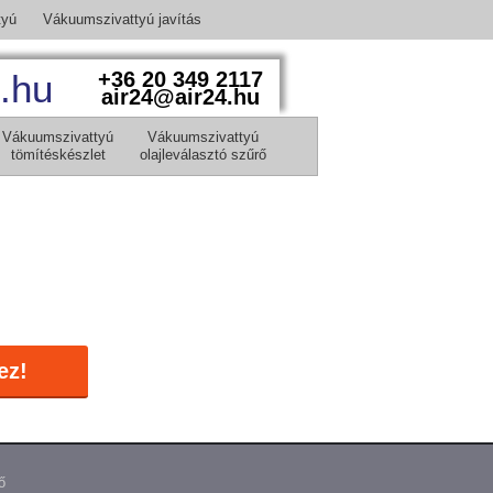
tyú
Vákuumszivattyú javítás
.hu
+36 20 349 2117
air24@air24.hu
Vákuumszivattyú
Vákuumszivattyú
tömítéskészlet
olajleválasztó szűrő
ez!
ő