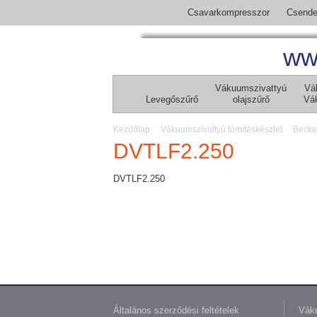
Csavarkompresszor
Csende
ww
Vákuumszivattyú
Vá
Levegőszűrő
olajszűrő
Vá
Kezdőlap
Vákuumszivattyú tömítéskészlet
Becke
DVTLF2.250
DVTLF2.250
Általános szerződési feltételek
Váku