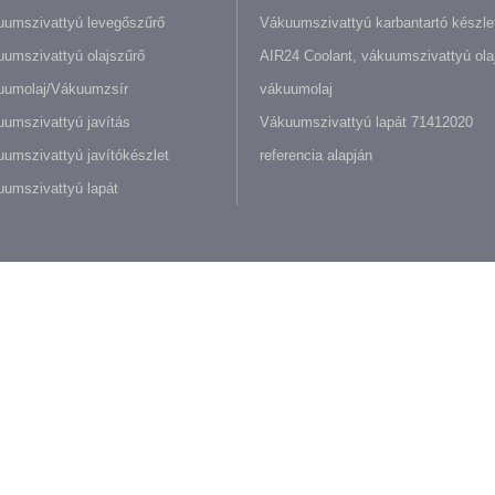
umszivattyú levegőszűrő
Vákuumszivattyú karbantartó készle
umszivattyú olajszűrő
AIR24 Coolant, vákuumszivattyú olaj
uumolaj/Vákuumzsír
vákuumolaj
umszivattyú javítás
Vákuumszivattyú lapát 71412020
umszivattyú javítókészlet
referencia alapján
umszivattyú lapát