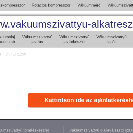
skompresszor
Rotációs kompresszor
Vákuummérő
Vákuumszivat
w.vakuumszivattyu-alkatresz
kuumolaj
Vákuumszivattyú
Vákuumszivattyú
Vákuumszivattyú
kuumzsír
javítás
javítókészlet
lapát
r
DVTLF2.250
Kattintson ide az ajánlatkérésh
umszivattyú tömítéskészlet
vákuumszivattyú olajleválasztó szűr