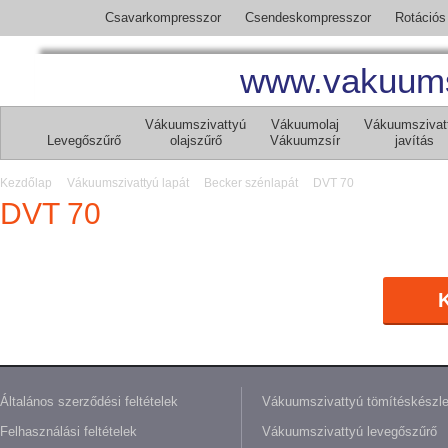
Csavarkompresszor
Csendeskompresszor
Rotációs
www.vakuumsz
Vákuumszivattyú
Vákuumolaj
Vákuumszivat
Levegőszűrő
olajszűrő
Vákuumzsír
javítás
Kezdőlap
Vákuumszivattyú lapát
Becker szénlapát
DVT 70
DVT 70
K
Általános szerződési feltételek
Vákuumszivattyú tömítéskészle
Felhasználási feltételek
Vákuumszivattyú levegőszűrő