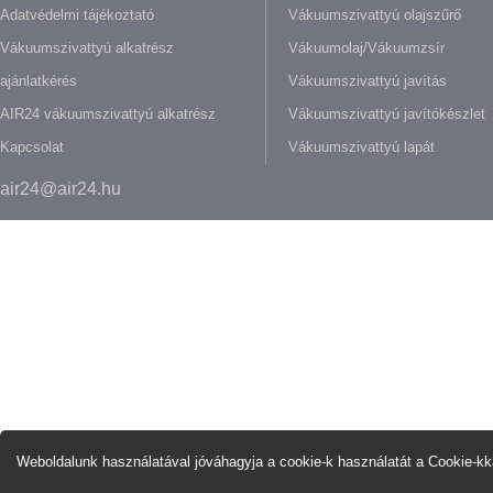
Adatvédelmi tájékoztató
Vákuumszivattyú olajszűrő
Vákuumszivattyú alkatrész
Vákuumolaj/Vákuumzsír
ajánlatkérés
Vákuumszivattyú javítás
AIR24 vákuumszivattyú alkatrész
Vákuumszivattyú javítókészlet
Kapcsolat
Vákuumszivattyú lapát
air24@air24.hu
Weboldalunk használatával jóváhagyja a cookie-k használatát a Cookie-kka